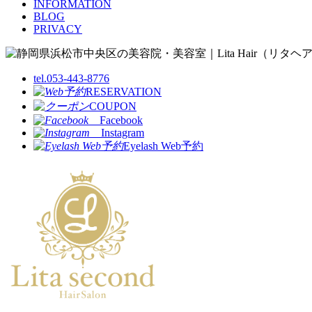
INFORMATION
BLOG
PRIVACY
tel.053-443-8776
RESERVATION
COUPON
Facebook
Instagram
Eyelash Web予約