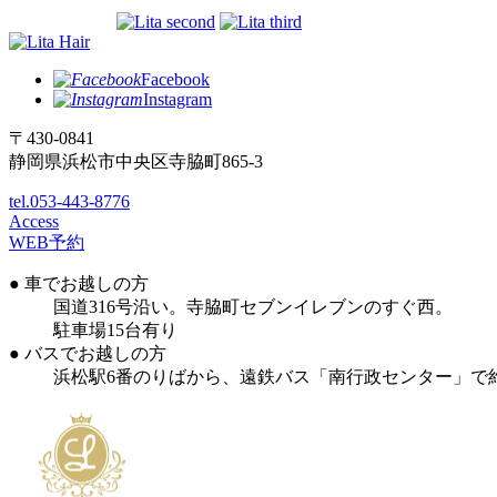
Facebook
Instagram
〒430-0841
静岡県浜松市中央区寺脇町865-3
tel.053-443-8776
Access
WEB予約
● 車でお越しの方
国道316号沿い。寺脇町セブンイレブンのすぐ西。
駐車場15台有り
● バスでお越しの方
浜松駅6番のりばから、遠鉄バス「南行政センター」で