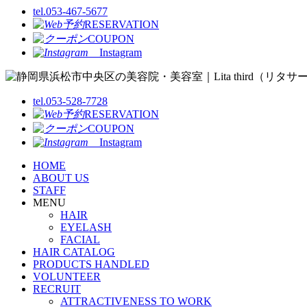
tel.053-467-5677
RESERVATION
COUPON
Instagram
tel.053-528-7728
RESERVATION
COUPON
Instagram
HOME
ABOUT US
STAFF
MENU
HAIR
EYELASH
FACIAL
HAIR CATALOG
PRODUCTS HANDLED
VOLUNTEER
RECRUIT
ATTRACTIVENESS TO WORK