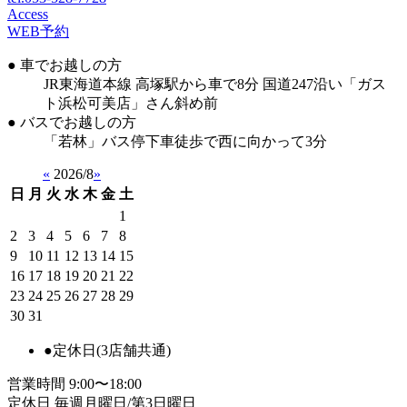
Access
WEB予約
● 車でお越しの方
JR東海道本線 高塚駅から車で8分 国道247沿い「ガス
ト浜松可美店」さん斜め前
● バスでお越しの方
「若林」バス停下車徒歩で西に向かって3分
«
2026/8
»
日
月
火
水
木
金
土
1
2
3
4
5
6
7
8
9
10
11
12
13
14
15
16
17
18
19
20
21
22
23
24
25
26
27
28
29
30
31
●
定休日(3店舗共通)
営業時間
9:00〜18:00
定休日
毎週月曜日/第3日曜日