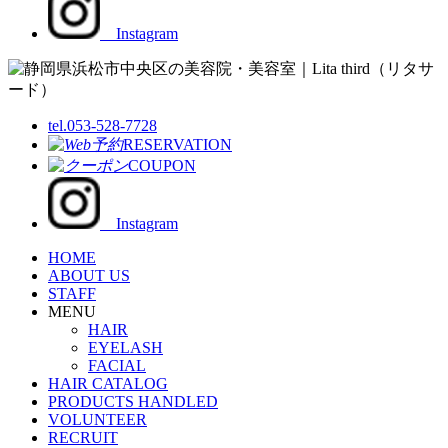
Instagram
tel.053-528-7728
RESERVATION
COUPON
Instagram
HOME
ABOUT US
STAFF
MENU
HAIR
EYELASH
FACIAL
HAIR CATALOG
PRODUCTS HANDLED
VOLUNTEER
RECRUIT