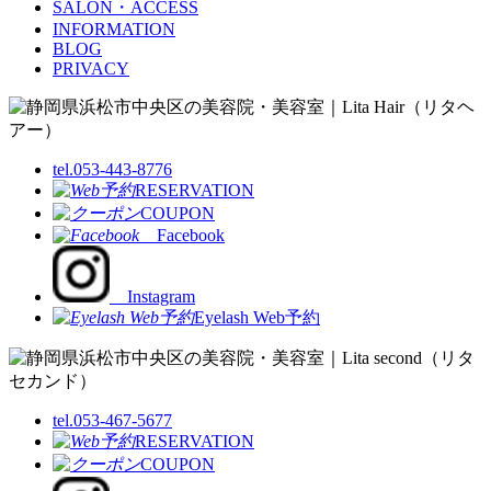
SALON・ACCESS
INFORMATION
BLOG
PRIVACY
tel.053-443-8776
RESERVATION
COUPON
Facebook
Instagram
Eyelash Web予約
tel.053-467-5677
RESERVATION
COUPON