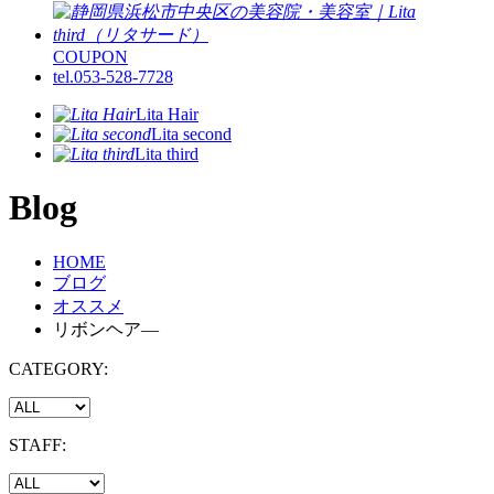
COUPON
tel.053-528-7728
Lita Hair
Lita second
Lita third
Blog
HOME
ブログ
オススメ
リボンヘア―
CATEGORY:
STAFF: