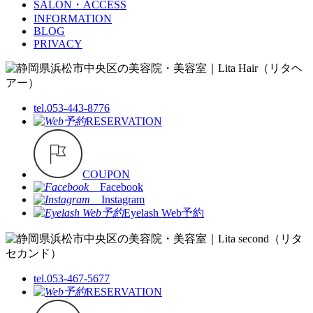
SALON・ACCESS
INFORMATION
BLOG
PRIVACY
tel.053-443-8776
RESERVATION
COUPON
Facebook
Instagram
Eyelash Web予約
tel.053-467-5677
RESERVATION