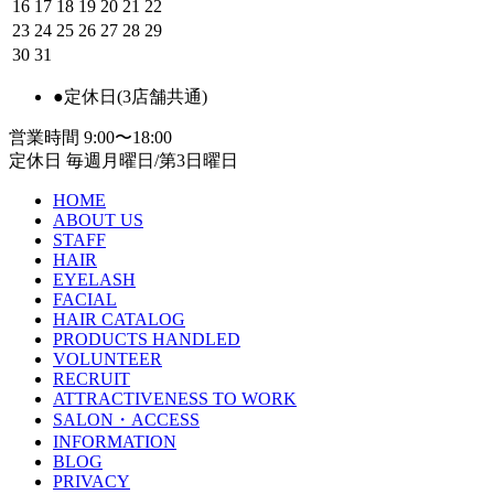
16
17
18
19
20
21
22
23
24
25
26
27
28
29
30
31
●
定休日(3店舗共通)
営業時間
9:00〜18:00
定休日
毎週月曜日/第3日曜日
HOME
ABOUT US
STAFF
HAIR
EYELASH
FACIAL
HAIR CATALOG
PRODUCTS HANDLED
VOLUNTEER
RECRUIT
ATTRACTIVENESS TO WORK
SALON・ACCESS
INFORMATION
BLOG
PRIVACY