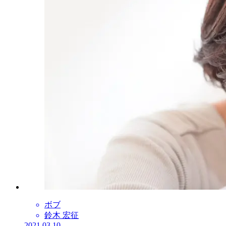
ボブ
鈴木 宏征
2021.03.10