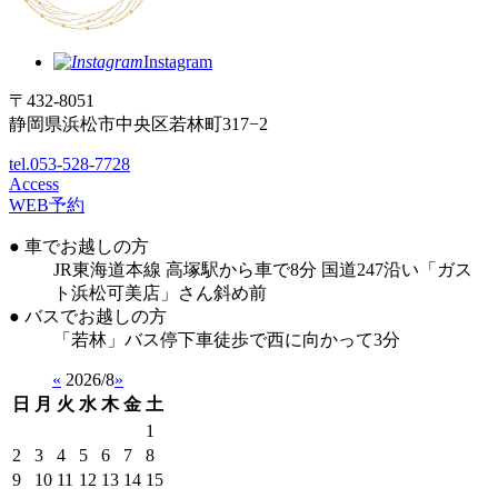
Instagram
〒432-8051
静岡県浜松市中央区若林町317−2
tel.053-528-7728
Access
WEB予約
● 車でお越しの方
JR東海道本線 高塚駅から車で8分 国道247沿い「ガス
ト浜松可美店」さん斜め前
● バスでお越しの方
「若林」バス停下車徒歩で西に向かって3分
«
2026/8
»
日
月
火
水
木
金
土
1
2
3
4
5
6
7
8
9
10
11
12
13
14
15