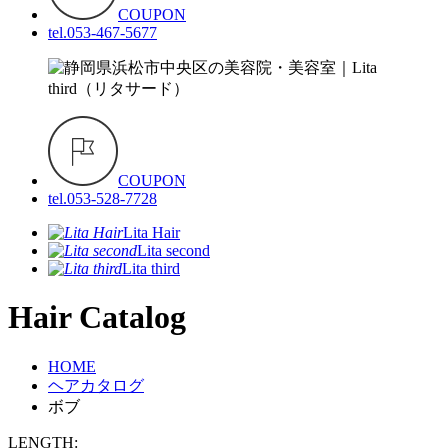
COUPON
tel.053-467-5677
COUPON
tel.053-528-7728
Lita Hair
Lita second
Lita third
Hair Catalog
HOME
ヘアカタログ
ボブ
LENGTH: