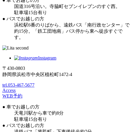
● 車でお越しの方
国道316号沿い。寺脇町セブンイレブンのすぐ西。
駐車場15台有り
● バスでお越しの方
浜松駅6番のりばから、遠鉄バス「南行政センター」で
約15分。「鉄工団地南」バス停から東へ徒歩すぐで
す。
Instagram
〒430-0803
静岡県浜松市中央区植松町1472-4
tel.053-467-5677
Access
WEB予約
● 車でお越しの方
天竜川駅から車で約8分
駐車場15台有り
● バスでお越しの方
遠鉄バス「将監町」下車後徒歩約7分