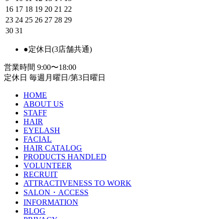
16
17
18
19
20
21
22
23
24
25
26
27
28
29
30
31
●
定休日(3店舗共通)
営業時間
9:00〜18:00
定休日
毎週月曜日/第3日曜日
HOME
ABOUT US
STAFF
HAIR
EYELASH
FACIAL
HAIR CATALOG
PRODUCTS HANDLED
VOLUNTEER
RECRUIT
ATTRACTIVENESS TO WORK
SALON・ACCESS
INFORMATION
BLOG