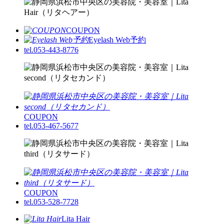
COUPON
Eyelash Web予約
tel.053-443-8776
COUPON
tel.053-467-5677
COUPON
tel.053-528-7728
Lita Hair