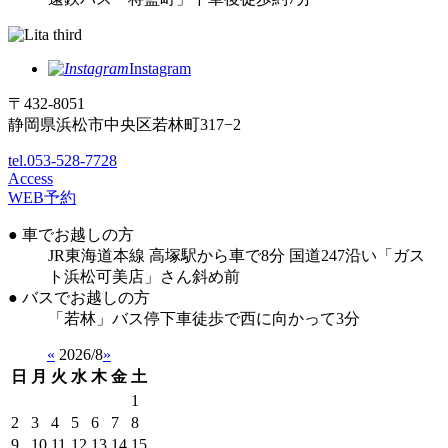
Instagram
〒432-8051
静岡県浜松市中央区若林町317−2
tel.053-528-7728
Access
WEB予約
● 車でお越しの方
JR東海道本線 高塚駅から車で8分 国道247沿い「ガス
ト浜松可美店」さん斜め前
● バスでお越しの方
「若林」バス停下車徒歩で西に向かって3分
«
2026/8
»
日
月
火
水
木
金
土
1
2
3
4
5
6
7
8
9
10
11
12
13
14
15