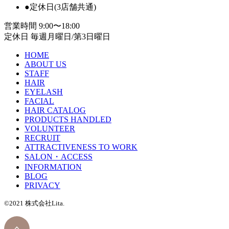
●
定休日(3店舗共通)
営業時間
9:00〜18:00
定休日
毎週月曜日/第3日曜日
HOME
ABOUT US
STAFF
HAIR
EYELASH
FACIAL
HAIR CATALOG
PRODUCTS HANDLED
VOLUNTEER
RECRUIT
ATTRACTIVENESS TO WORK
SALON・ACCESS
INFORMATION
BLOG
PRIVACY
©2021 株式会社Lita.