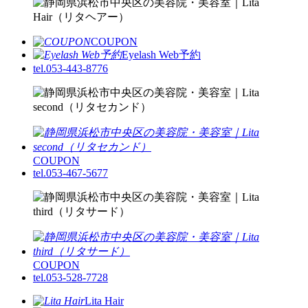
COUPON
Eyelash Web予約
tel.053-443-8776
COUPON
tel.053-467-5677
COUPON
tel.053-528-7728
Lita Hair