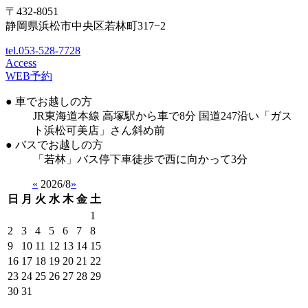
〒432-8051
静岡県浜松市中央区若林町317−2
tel.053-528-7728
Access
WEB予約
● 車でお越しの方
JR東海道本線 高塚駅から車で8分 国道247沿い「ガス
ト浜松可美店」さん斜め前
● バスでお越しの方
「若林」バス停下車徒歩で西に向かって3分
«
2026/8
»
日
月
火
水
木
金
土
1
2
3
4
5
6
7
8
9
10
11
12
13
14
15
16
17
18
19
20
21
22
23
24
25
26
27
28
29
30
31